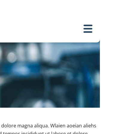
t dolore magna aliqua. Wlaien aoeian aliehs
od tempor incididunt ut labore et dolore