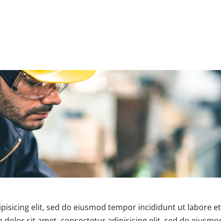
pisicing elit, sed do eiusmod tempor incididunt ut labore e
um dolor sit amet, consectetur adipisicing elit, sed do eiusm