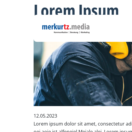
Lorem Ipsum
12.05.2023
Lorem ipsum dolor sit amet, consectetur adi
oei aoie ist alfeneiel Meiale alei. Lorem ips